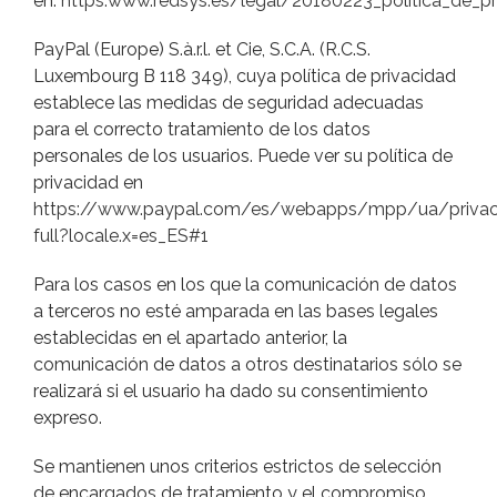
en:
https:www.redsys.es/legal/20180223_politica_de_p
PayPal (Europe) S.à.r.l. et Cie, S.C.A. (R.C.S.
Luxembourg B 118 349), cuya política de privacidad
establece las medidas de seguridad adecuadas
para el correcto tratamiento de los datos
personales de los usuarios. Puede ver su política de
privacidad en
https://www.paypal.com/es/webapps/mpp/ua/priva
full?locale.x=es_ES#1
Para los casos en los que la comunicación de datos
a terceros no esté amparada en las bases legales
establecidas en el apartado anterior, la
comunicación de datos a otros destinatarios sólo se
realizará si el usuario ha dado su consentimiento
expreso.
Se mantienen unos criterios estrictos de selección
de encargados de tratamiento y el compromiso